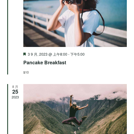
图
索
导
和
航
视
推
3 9 月, 2023 @ 上午8:00
-
下午5:00
图
荐
Pancake Breakfast
导
$10
8 月
航
25
2023