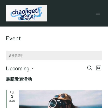
跳
到
内
容
Event
近期无活动
Upcoming
活
活
搜
列
寻
选
表
最新发表活动
动
动
择
日
视
9 月
期
3
搜
2023