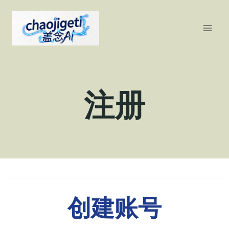
跳
到
内
容
注册
创建账号